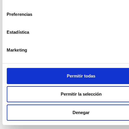
cookies
consentimiento
Safari
: 
Preferencias
http://support.apple.com/kb/ph5042
Opera
: 
http://help.opera.com/Windows/11.50/es-
Estadística
ES/cookies.html
Android: 
https://support.google.com/acco
unts/answer/61416?
Marketing
co=GENIE.Platform%3DAndroid&hl=es
iPhone & iPad: 
https://support.google.com/chrome/answe
Permitir todas
r/95647?
hl=es&co=GENIE.Platform%3DiOS&oco=1
Otros navegadores
: consulte la 
Permitir la selección
documentación del navegador que tenga 
instalado.
Denegar
Complemento de inhabilitación para navegadores de 
Google Analytics