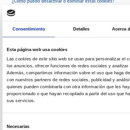
¿Cómo puedo desactivar o eliminar estas cookies?
Puede permitir o rechazar las cookies, así como revocar el 
consentimiento y borrar sus datos de navegación 
(incluidas las cookies) desde el navegador que usted 
utiliza. Consulte las opciones e instrucciones que ofrece su 
Consentimiento
Detalles
Acerca d
navegador para ello. Tenga en cuenta que, si acepta las 
cookies de terceros, deberá eliminarlas desde las opciones 
del navegador o desde el sistema ofrecido por el propio 
Esta página web usa cookies
tercero.
Las cookies de este sitio web se usan para personalizar el c
A continuación, tiene disponibles los enlaces con la 
información para gestionar las cookies de los navegadores 
los anuncios, ofrecer funciones de redes sociales y analizar e
más utilizados: 
Además, compartimos información sobre el uso que haga del
Firefox
: 
con nuestros partners de redes sociales, publicidad y anális
http://support.mozilla.org/es/kb/habilitar
quienes pueden combinarla con otra información que les ha
-y-deshabilitar-cookies-que-los-sitios-we
proporcionado o que hayan recopilado a partir del uso que 
Chrome
: 
sus servicios.
http://support.google.com/chrome/bin/an
swer.py?hl=es&answer=95647
Microsoft Edge:
Selección
https://support.microsoft.com/es-
Necesarias
es/help/4027947/microsoft-edge-delete-
de