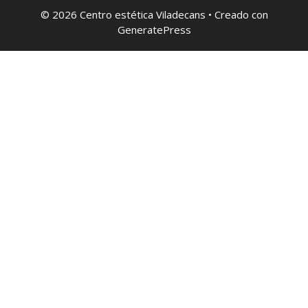
© 2026 Centro estética Viladecans
• Creado con
GeneratePress